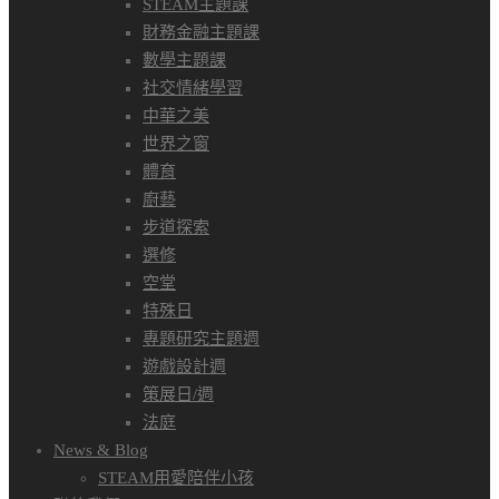
STEAM主題課
財務金融主題課
數學主題課
社交情緒學習
中華之美
世界之窗
體育
廚藝
步道探索
選修
空堂
特殊日
專題研究主題週
遊戲設計週
策展日/週
法庭
News & Blog
STEAM用愛陪伴小孩