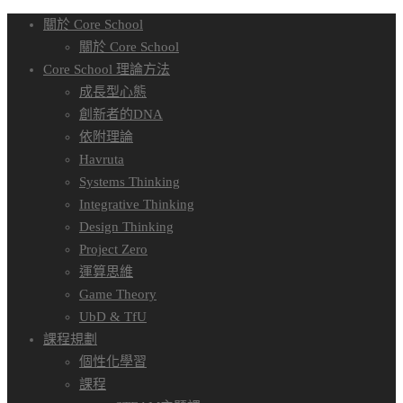
關於 Core School
關於 Core School
Core School 理論方法
成長型心態
創新者的DNA
依附理論
Havruta
Systems Thinking
Integrative Thinking
Design Thinking
Project Zero
運算思維
Game Theory
UbD & TfU
課程規劃
個性化學習
課程